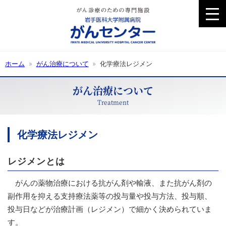
�
�
�
j
�
�
�
[�
ホーム
がん治療について
化学療法レジメン
�
�
J
がん治療に
ついて
�
�
Treatment
化学療法レジメン
レジメンとは
がんの薬物治療における抗がん剤や輸液、また抗がん剤の
副作用を抑える支持療法薬等の投与量や投与方法、投与順、
投与日などが治療計画（レジメン）で細かく決められていま
す。