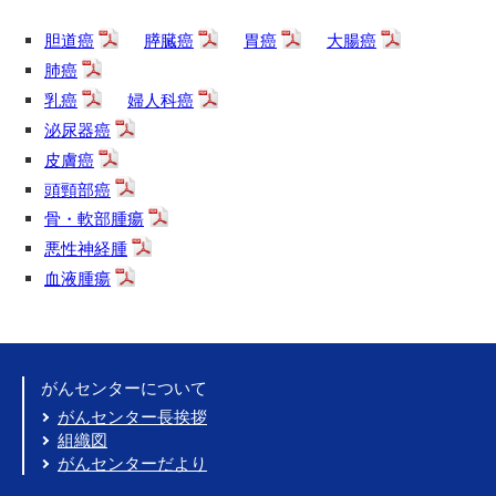
胆道癌
膵臓癌
胃癌
大腸癌
肺癌
乳癌
婦人科癌
泌尿器癌
皮膚癌
頭頸部癌
骨・軟部腫瘍
悪性神経腫
血液腫瘍
がんセンターについて
がんセンター長挨拶
組織図
がんセンターだより