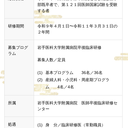
部既卒者で、第１２１回医師国家試験を受験
する者
研修期間
令和９年４月１日〜令和１１年３月３１日の
２年間
募集プログ
岩手医科大学附属病院卒後臨床研修
ラム
募集人数／定員
基本プログラム 36名／36名
産婦人科・小児科・周産期プログラ
ム 4名／4名
所属
岩手医科大学附属病院 医師卒後臨床研修セ
ンター
処遇
身 分／臨床研修医（常勤職員）