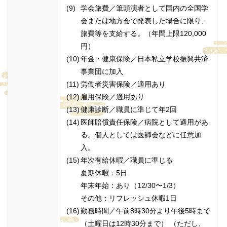
学会旅費／筆頭演者として国内の全国学
会または地方会で発表した場合に限り、
旅費等を支給する。（年間上限120,000
円）
年金・健康保険／日本私立学校振興共済
事業団に加入
労働者災害保険／適用あり
雇用保険／適用あり
健康診断／職員に準じて年2回
医師賠償責任保険／病院として適用があ
る。個人としては医師会などに任意加
入。
年次有給休暇／職員に準じる
夏期休暇：5日
年末年始：あり（12/30〜1/3）
その他：リフレッシュ休暇1日
勤務時間／午前8時30分より午後5時まで
（土曜日は12時30分まで） （ただし、