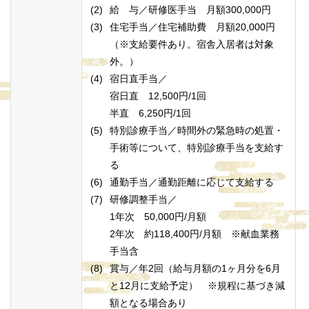
給 与／研修医手当 月額300,000円
住宅手当／住宅補助費 月額20,000円
（※支給要件あり。宿舎入居者は対象
外。）
宿日直手当／
宿日直 12,500円/1回
半直 6,250円/1回
特別診療手当／時間外の緊急時の処置・
手術等について、特別診療手当を支給す
る
通勤手当／通勤距離に応じて支給する
研修調整手当／
1年次 50,000円/月額
2年次 約118,400円/月額 ※献血業務
手当含
賞与／年2回（給与月額の1ヶ月分を6月
と12月に支給予定） ※規程に基づき減
額となる場合あり