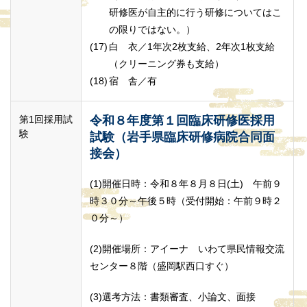
研修医が自主的に行う研修についてはこ
の限りではない。）
白 衣／1年次2枚支給、2年次1枚支給
（クリーニング券も支給）
宿 舎／
有
第1回採用試
令和８年度第１回臨床研修医採用
験
試験（岩手県臨床研修病院合同面
接会）
(1)開催日時：令和８年８月８日(土) 午前９
時３０分～午後５時（受付開始：午前９時２
０分～）
(2)開催場所：アイーナ いわて県民情報交流
センター８階（盛岡駅西口すぐ）
(3)選考方法：書類審査、小論文、面接