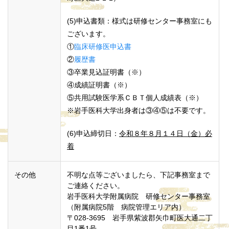
(5)申込書類：様式は研修センター事務室にも
ございます。
①
臨床研修医申込書
②
履歴書
③卒業見込証明書（※）
④成績証明書（※）
⑤共用試験医学系ＣＢＴ個人成績表（※）
※岩手医科大学出身者は③④⑤は不要です。
(6)申込締切日：
令和８年８月１４日（金）必
着
その他
不明な点等ございましたら、下記事務室まで
ご連絡ください。
岩手医科大学附属病院 研修センター事務室
（附属病院5階 病院管理エリア内）
〒028-3695 岩手県紫波郡矢巾町医大通二丁
目1番1号