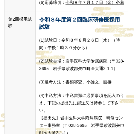
(6)応募締切：
令和８年７月１７日（金）必着
第2回採用試
令和８年度第２回臨床研修医採用
験
試験
(1)試験日：令和８年８月２６日（水）（時
間：午後１時３０分から）
(2)試験会場：岩手医科大学附属病院（〒028-
3695 岩手県紫波郡矢巾町医大通2-1-1）
(3)選考方法：書類審査、小論文、面接
(4)申込方法：申込書類に必要事項を記入のう
え、下記の提出先に郵送又は持参して下さ
い。
【提出先】岩手医科大学附属病院 研修セン
ター事務室（〒028-3695 岩手県紫波郡矢巾
町医大通2-1-1）