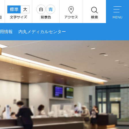
白
青
標準
大
加
文字サイズ
背景色
アクセス
検索
MENU
用情報
内丸メディカルセンター