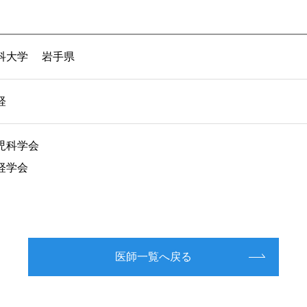
科大学 岩手県
経
児科学会
経学会
医師一覧へ戻る