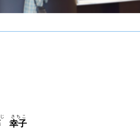
じ さちこ
藤 幸子