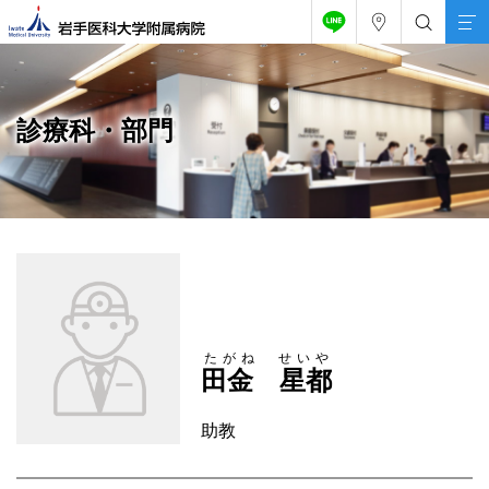
診療科・部門
たがね せいや
田金 星都
助教