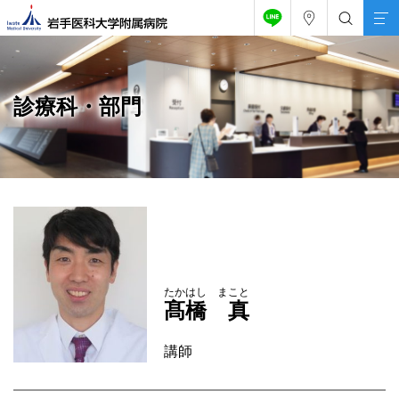
診療科・部門
たかはし まこと
髙橋 真
講師